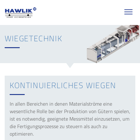
Hawlik Wiegetechnik | Wiegetechnik
springen
Me
WIE­GE­TECH­NIK
KON­TI­NU­IER­LI­CHES WIEGEN
In allen Bereichen in denen Materialströme eine
wesentliche Rolle bei der Produktion von Gütern spielen,
ist es notwendig, geeignete Messmittel einzusetzen, um
die Fertigungsprozesse zu steuern als auch zu
optimieren.