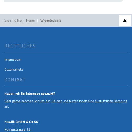
Sie sind hier:
Home
Wiegetechnik
Nac
SERVICE INFORMATIONEN
RECHTLICHES
Impressum
Datenschutz
KONTAKT
Haben wir Ihr Interesse geweckt?
Sehr gerne nehmen wir uns für Sie Zeit und bieten Ihnen eine ausführliche Beratung
an.
Hawlik GmbH & Co KG
Römerstrasse 12