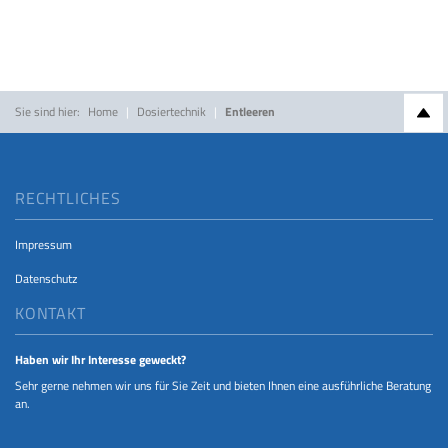
Sie sind hier:
Home
Dosiertechnik
Entleeren
Nac
SERVICE INFORMATIONEN
RECHTLICHES
Impressum
Datenschutz
KONTAKT
Haben wir Ihr Interesse geweckt?
Sehr gerne nehmen wir uns für Sie Zeit und bieten Ihnen eine ausführliche Beratung
an.