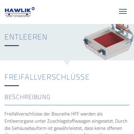
Hawlik Wiegetechnik | Entleeren
springen
Me
ENTLEEREN
FREI­FALL­VER­SCHLÜS­SE
BE­SCHREI­BUNG
Freifallverschlüsse der Baureihe HFF werden als
Entleerorgane unter Zuschlagstoffwaagen eingesetzt. Durch
die Gehäusebauform ist gewährleistet, dass keine offenen